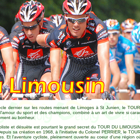
siècle dernier sur les routes menant de Limoges à St Junien, le T
 l'amour du sport et des champions, combiné à un art de vivre si carac
llement au bonheur.
pliste et désuète est pourtant le grand secret du TOUR DU LIMOUSIN 
. Depuis sa création en 1968, à l'initiative du Colonel PERRIER, le 
es. Et l'aventure cycliste, pleinement ouverte au coeur d'une région o