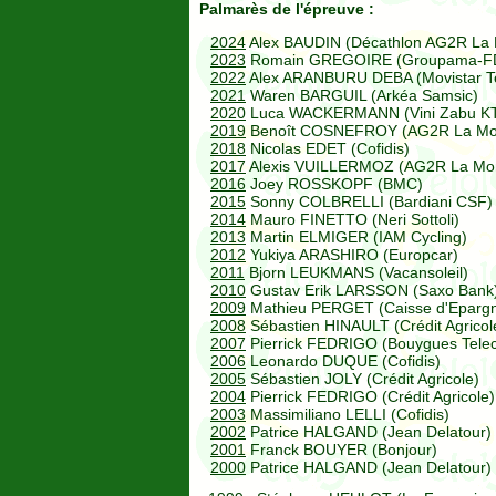
Palmarès de l'épreuve :
2024
Alex BAUDIN (Décathlon AG2R La 
2023
Romain GREGOIRE (Groupama-F
2022
Alex ARANBURU DEBA (Movistar 
2021
Waren BARGUIL (Arkéa Samsic)
2020
Luca WACKERMANN (Vini Zabu K
2019
Benoît COSNEFROY (AG2R La Mon
2018
Nicolas EDET (Cofidis)
2017
Alexis VUILLERMOZ (AG2R La Mon
2016
Joey ROSSKOPF (BMC)
2015
Sonny COLBRELLI (Bardiani CSF)
2014
Mauro FINETTO (Neri Sottoli)
2013
Martin ELMIGER (IAM Cycling)
2012
Yukiya ARASHIRO (Europcar)
2011
Bjorn LEUKMANS (Vacansoleil)
2010
Gustav Erik LARSSON (Saxo Bank
2009
Mathieu PERGET (Caisse d'Eparg
2008
Sébastien HINAULT (Crédit Agricol
2007
Pierrick FEDRIGO (Bouygues Tele
2006
Leonardo DUQUE (Cofidis)
2005
Sébastien JOLY (Crédit Agricole)
2004
Pierrick FEDRIGO (Crédit Agricole)
2003
Massimiliano LELLI (Cofidis)
2002
Patrice HALGAND (Jean Delatour)
2001
Franck BOUYER (Bonjour)
2000
Patrice HALGAND (Jean Delatour)