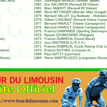
 des Jeux)
1983 : Dominique ARNAUD (Wolber Spidel)
1982 : Eric SALOMON (Renault Elf Gitane)
1981 : Marc MADIOT (Renault Elf Gitane)
1980 : René BITTINGER (Mercier Miko Vivagel)
1979 : Bernard VALLET (La Redoute – Motobéc
1978 : Gilbert CHAUMAZ (Renault Gitane Camp
)
1977 : Bernard HINAULT (Gitane Campagnolo)
1976 : Bernard HINAULT (Gitane Campagnolo)
1975 : Francis CAMPANER (Sporting Sotomayor
1974 : Ryszar SZURKOWSKI (Pologne)
ic)
1973 : Francis DUBREUIL (Ouest Meral)
1972 : Iouri DMITRIEW (U.R.S.S.)
1971 : Francis DUBREUIL (Cyclo Racing Club L
itane)
1970 : Francis DUTHEIL (Limousin A)
1969 : Paul GUTTY (Lyonnais)
ossin)
1968 : Pierre MARTELOZZO (Languedoc-Roussi