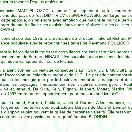
ujours favorisé l'exploit athlétique.
anguedocien MARTELLOZZO, a amorcé un septennat où les coureurs
ons des pays de l'est DIMITRIEV et SWURKOWSKI, ont largement co
cette époque, on retiendra avec émotion que malgré le mur de Berlin,
aura du mal à effacer les exploits individuels réalisés sur les collin
RKOWSKI.
l concrétisée dès 1975, à la demande du directeur national Richard M
ssance populaire avec le retour sur ses terres de Raymond POULIDOR.
ant le héros dans la traversée des villages creusois et sur les pente
'avènement de Bernard HINAULT. En survolant avec insolence les étap
e quintuple vainqueur du Tour de France.
ns allaient donner un viatique conséquent au TOUR DU LIMOUSIN, lu
par l'accession au calendrier mondial de l'UCI. La période contempor
nt par la technologie que par le bouleversement des pratiques et des
 dans les paysages limousins par des victoires d'envergure : Poul
Vallet, Arnaud, Da Silva, Kelly, Fignon, Jalabert, Mottet, Madiot, Vir
 en 1997 entre autres, appartiennent pour toujours au Livre d'Or.
 par Lemond, Herrera, Leblanc, Ulrich et Durand. A leur manière, ils
e forgée sur les terres des troubadours Bertran de Born et Bemart d
 du sport rejoint souvent la quête de certaines valeurs. Elle ressourc
ous entretenir avec passion notre regretté Antoine BLONDIN.