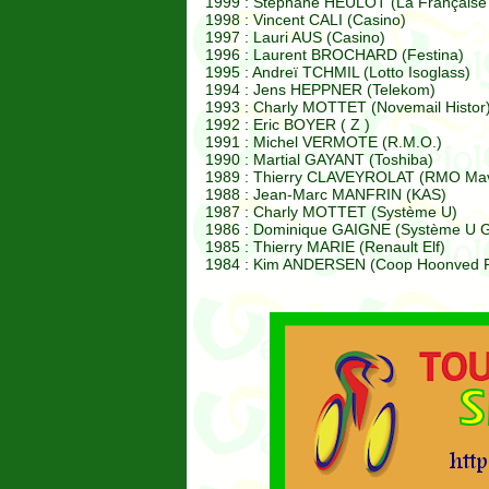
1999 : Stéphane HEULOT (La Française
1998 : Vincent CALI (Casino)
1997 : Lauri AUS (Casino)
1996 : Laurent BROCHARD (Festina)
1995 : Andreï TCHMIL (Lotto Isoglass)
1994 : Jens HEPPNER (Telekom)
1993 : Charly MOTTET (Novemail Histor
1992 : Eric BOYER ( Z )
1991 : Michel VERMOTE (R.M.O.)
1990 : Martial GAYANT (Toshiba)
1989 : Thierry CLAVEYROLAT (RMO Mav
1988 : Jean-Marc MANFRIN (KAS)
1987 : Charly MOTTET (Système U)
1986 : Dominique GAIGNE (Système U G
1985 : Thierry MARIE (Renault Elf)
1984 : Kim ANDERSEN (Coop Hoonved R