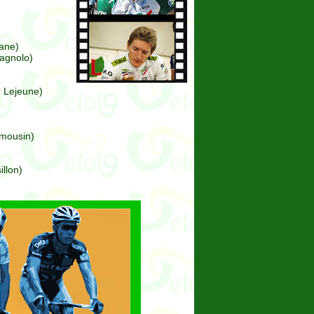
ane)
agnolo)
 Lejeune)
imousin)
llon)