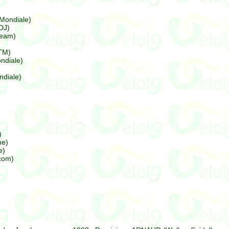
Mondiale)
DJ)
Team)
TM)
diale)
diale)
)
ne)
e)
com)