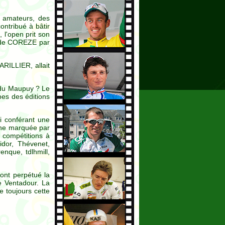
 amateurs, des
ntribué à bâtir
 l'open prit son
es de COREZE par
ARILLIER, allait
s du Maupuy ? Le
es des éditions
i conférant une
aine marquée par
 compétitions à
idor, Thévenet,
enque, tdlhmill,
 ont perpétué la
e Ventadour. La
e toujours cette