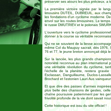
préserver ses atours les plus précieux, a to
La première victoire signée par le l
limousins DUTEIL, DUBREUIL, aux champi
les fondations d'un cyclisme moderne. De 
envol sur les routes limousines. Le temps 
le russe DMUTRIEV et le polonais SWU
L'ouverture vers le cyclisme professionne
donner à la course sa véritable reconnai
Qui ne se souvient de la liesse accompagn
même Col du Maupuy sacrait, dès 1976, l
76 et 77, le jeune breton annonçait déjà l
Sur la lancée, les plus grands champio
notoriété reconnue au plan international 
une véritable révolution du cyclisme, ta
l'échelle de la planète, restera gravée
Esclassan, Danguillaume, Duclos-Lassalle, 
Brochard et l'estonien Lauri Aus vainqueur
Et que dire des passes d'armes inspirées
plus belle des chansons de gestes, cell
chaîne poursuivie patiemment par les gens
frivolité profonde de la vie dont savait n
Cette historique est issu du site officiel !