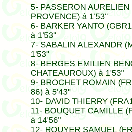
5- PASSERON AURELIEN (
PROVENCE) à 1'53"
6- BARKER YANTO (GBR1
à 1'53"
7- SABALIN ALEXANDR (
1'53"
8- BERGES EMILIEN BENO
CHATEAUROUX) à 1'53"
9- BROCHET ROMAIN (FR
86) à 5'43"
10- DAVID THIERRY (FRA
11- BOUQUET CAMILLE (F
à 14'56"
12- ROUYER SAMUEL (FR