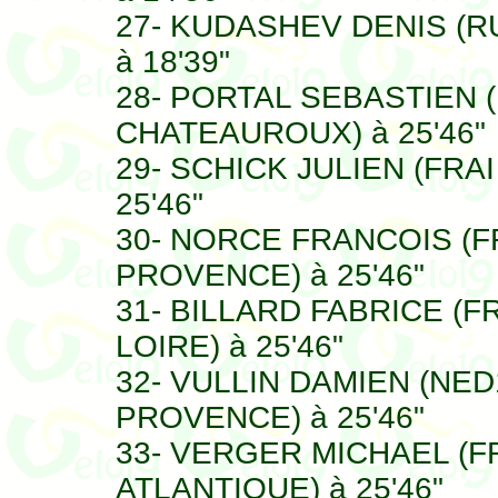
27- KUDASHEV DENIS (R
à 18'39"
28- PORTAL SEBASTIEN (
CHATEAUROUX) à 25'46"
29- SCHICK JULIEN (FRA
25'46"
30- NORCE FRANCOIS (FR
PROVENCE) à 25'46"
31- BILLARD FABRICE (F
LOIRE) à 25'46"
32- VULLIN DAMIEN (NED
PROVENCE) à 25'46"
33- VERGER MICHAEL (F
ATLANTIQUE) à 25'46"