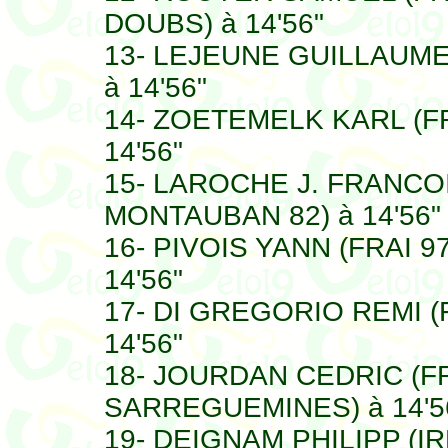
DOUBS) à 14'56"
13- LEJEUNE GUILLAUME 
à 14'56"
14- ZOETEMELK KARL (F
14'56"
15- LAROCHE J. FRANCO
MONTAUBAN 82) à 14'56"
16- PIVOIS YANN (FRAI 
14'56"
17- DI GREGORIO REMI (
14'56"
18- JOURDAN CEDRIC (F
SARREGUEMINES) à 14'5
19- DEIGNAM PHILIPP (I