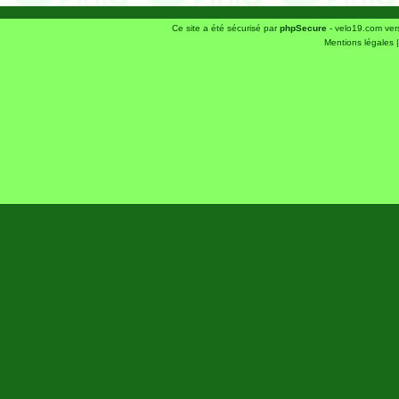
Ce site a été sécurisé par
phpSecure
- velo19.com ver
Mentions légales