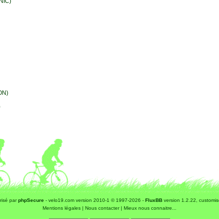
NIC)
ON)
)
risé par
phpSecure
- velo19.com version 2010-1 © 1997-2026 -
FluxBB
version 1.2.22, customi
Mentions légales
|
Nous contacter
|
Mieux nous connaitre...