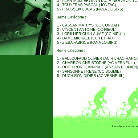
3 - PLANTADIS ERWANN (AC MINERVA OIL TO
4 - TOUYERAS PASCAL (JONZAC)
5 - FRAISSEIX LUCAS (PANA LOISIRS)
3ème Catégorie :
1 - CASSAN MATHYS (UC CONDAT)
2 - VINCENT ANTOINE (CC NIEUL)
3 - LORILLIER GUILLAUME (CC NIEUL)
4 - DAME MICKAEL (CC FEYTIAT)
5 - ZIEBA FABRICE (PANA LOISIRS)
4ème catégorie :
1 - BALLOUFAUD OLIVIER (AC RILHAC-RANC
2 - CHARRON CHRISTOPHE (AC VERNEUIL)
3 - DUCHIRON JEAN-PAUL (AS SAINT-JUNIEN
4 - SANSONNET RENE (CC BOSMIE)
5 - DUCHIRON DIDIER (AC VERNEUIL)
Ce site a été sécu