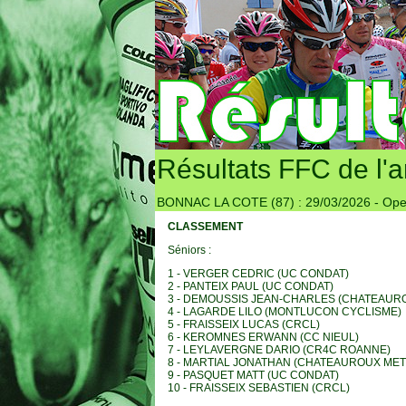
Résultats FFC de l'
BONNAC LA COTE (87) : 29/03/2026 - Ope
CLASSEMENT
Séniors :
1 - VERGER CEDRIC (UC CONDAT)
2 - PANTEIX PAUL (UC CONDAT)
3 - DEMOUSSIS JEAN-CHARLES (CHATEAUR
4 - LAGARDE LILO (MONTLUCON CYCLISME)
5 - FRAISSEIX LUCAS (CRCL)
6 - KEROMNES ERWANN (CC NIEUL)
7 - LEYLAVERGNE DARIO (CR4C ROANNE)
8 - MARTIAL JONATHAN (CHATEAUROUX ME
9 - PASQUET MATT (UC CONDAT)
10 - FRAISSEIX SEBASTIEN (CRCL)