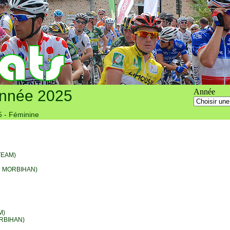
année 2025
Année
 - Féminine
TEAM)
 MORBIHAN)
M)
RBIHAN)