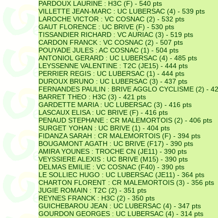
PARDOUX LAURINE :
H3C (F) - 540 pts
VILLETTE JEAN-MARC :
UC LUBERSAC (4) - 539 pts
LAROCHE VICTOR :
VC COSNAC (2) - 532 pts
GAUT FLORENCE :
UC BRIVE (F) - 530 pts
TISSANDIER RICHARD :
VC AURIAC (3) - 519 pts
CARDON FRANCK :
VC COSNAC (2) - 507 pts
POUYADE JULES :
AC COSNAC (1) - 504 pts
ANTONIOL GERARD :
UC LUBERSAC (4) - 485 pts
LEYSSENNE VALENTINE :
T2C (JE15) - 444 pts
PERRIER REGIS :
UC LUBERSAC (1) - 444 pts
DUROUX BRUNO :
UC LUBERSAC (3) - 437 pts
FERNANDES PAULIN :
BRIVE AGGLO CYCLISME (2) - 42
BARRET THEO :
H3C (3) - 421 pts
GARDETTE MARIA :
UC LUBERSAC (3) - 416 pts
LASCAUX ELISA :
UC BRIVE (F) - 416 pts
PENAUD STEPHANE :
CR MALEMORTOIS (2) - 406 pts
SURGET YOHAN :
UC BRIVE (1) - 404 pts
FIDANZA SARAH :
CR MALEMORTOIS (F) - 394 pts
BOUGAMONT AGATH :
UC BRIVE (F17) - 390 pts
AMIRA YOUNES :
TROCHE CN (JE11) - 390 pts
VEYSSIERE ALEXIS :
UC BRIVE (M15) - 390 pts
DELMAS EMILIE :
VC COSNAC (F40) - 390 pts
LE SOLLIEC HUGO :
UC LUBERSAC (JE11) - 364 pts
CHARTON FLORENT :
CR MALEMORTOIS (3) - 356 pts
JUGIE ROMAIN :
T2C (2) - 351 pts
REYNES FRANCK :
H3C (2) - 350 pts
GUICHEBAROU JEAN :
UC LUBERSAC (4) - 347 pts
GOURDON GEORGES :
UC LUBERSAC (4) - 314 pts