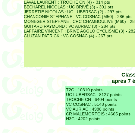
LAVAL LAURENT :
TROCHE CN (4) - 314 pts
BECHAREL NICOLAS :
UC BRIVE (3) - 301 pts
JERRETIE NICOLAS :
UC LUBERSAC (2) - 297 pts
CHANCONIE STEPHANE :
VC COSNAC (M50) - 286 pts
MONEGER STEPHANE :
CRC CHAMBOULIVE (M60) - 286
GUITARD RAYMOND :
VC AURIAC (3) - 284 pts
LAFFAIRE VINCENT :
BRIVE AGGLO CYCLISME (3) - 282
CLUZAN PATRICK :
VC COSNAC (4) - 267 pts
Clas
après 7 
T2C :
10310 points
UC LUBERSAC :
8127 points
TROCHE CN :
6404 points
VC COSNAC :
5148 points
VC AURIAC :
4988 points
CR MALEMORTOIS :
4665 points
H3C :
4202 points