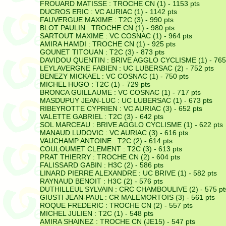
FROUARD MATISSE :
TROCHE CN (1) - 1153 pts
DUCROS ERIC :
VC AURIAC (1) - 1142 pts
FAUVERGUE MAXIME :
T2C (3) - 990 pts
BLOT PAULIN :
TROCHE CN (1) - 980 pts
SARTOUT MAXIME :
VC COSNAC (1) - 964 pts
AMIRA HAMDI :
TROCHE CN (1) - 925 pts
GOUNET TITOUAN :
T2C (3) - 873 pts
DAVIDOU QUENTIN :
BRIVE AGGLO CYCLISME (1) - 765
LEYLAVERGNE FABIEN :
UC LUBERSAC (2) - 752 pts
BENEZY MICKAEL :
VC COSNAC (1) - 750 pts
MICHEL HUGO :
T2C (1) - 729 pts
BRONCA GUILLAUME :
VC COSNAC (1) - 717 pts
MASDUPUY JEAN-LUC :
UC LUBERSAC (1) - 673 pts
RIBEYROTTE CYPRIEN :
VC AURIAC (3) - 652 pts
VALETTE GABRIEL :
T2C (3) - 642 pts
SOL MARCEAU :
BRIVE AGGLO CYCLISME (1) - 622 pts
MANAUD LUDOVIC :
VC AURIAC (3) - 616 pts
VAUCHAMP ANTOINE :
T2C (2) - 614 pts
COULOUMET CLEMENT :
T2C (3) - 613 pts
PRAT THIERRY :
TROCHE CN (2) - 604 pts
FALISSARD GABIN :
H3C (2) - 586 pts
LINARD PIERRE ALEXANDRE :
UC BRIVE (1) - 582 pts
RAYNAUD BENOIT :
H3C (2) - 576 pts
DUTHILLEUL SYLVAIN :
CRC CHAMBOULIVE (2) - 575 pt
GIUSTI JEAN-PAUL :
CR MALEMORTOIS (3) - 561 pts
ROQUE FREDERIC :
TROCHE CN (2) - 557 pts
MICHEL JULIEN :
T2C (1) - 548 pts
AMIRA SHAINEZ :
TROCHE CN (JE15) - 547 pts